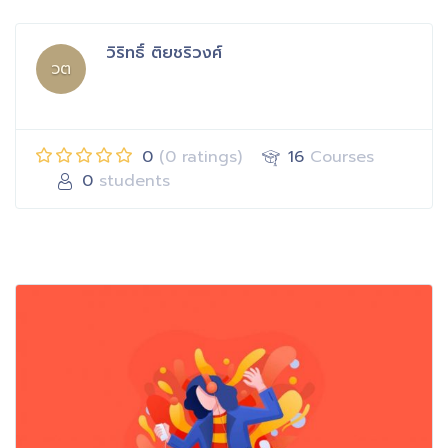
วิริทธิ์ ติยชริวงศ์
วต
0
(0 ratings)
16
Courses
0
students