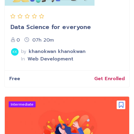
Data Science for everyone
0
07h 20m
by
khanokwan khanokwan
KK
In
Web Development
Free
Get Enrolled
Intermediate