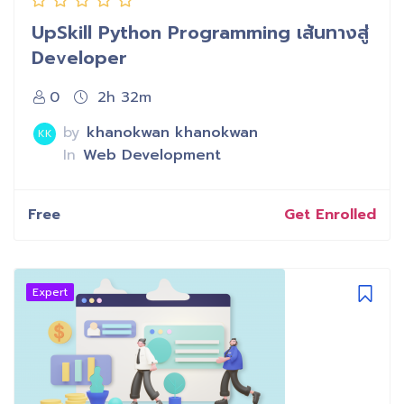
UpSkill Python Programming เส้นทางสู่
Developer
0
2h 32m
by
khanokwan khanokwan
KK
In
Web Development
Free
Get Enrolled
Expert